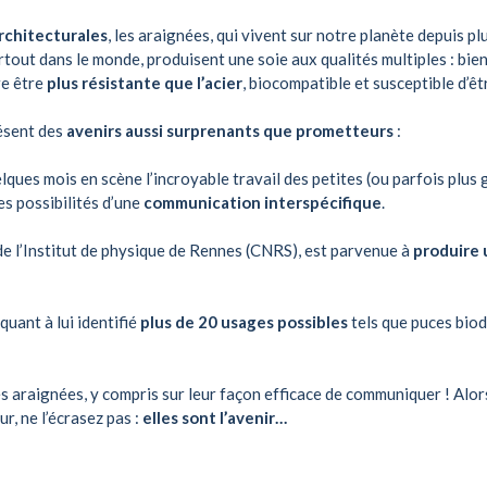
rchitecturales
, les araignées, qui vivent sur notre planète depuis p
out dans le monde, produisent une soie aux qualités multiples : bie
re être
plus résistante que l’acier
, biocompatible et susceptible d’
résent des
avenirs aussi surprenants que prometteurs
:
elques mois en scène l’incroyable travail des petites (ou parfois plus
les possibilités d’une
communication interspécifique
.
e l’Institut de physique de Rennes (CNRS), est parvenue à
produire
quant à lui identifié
plus de 20 usages possibles
tels que puces bio
araignées, y compris sur leur façon efficace de communiquer ! Alors,
ur, ne l’écrasez pas :
elles sont l’avenir…