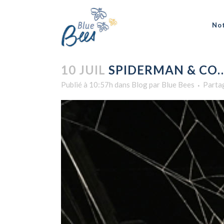
No
10 JUIL
SPIDERMAN & CO
Publié à 10:57h
dans
Blog
par
Blue Bees
Parta