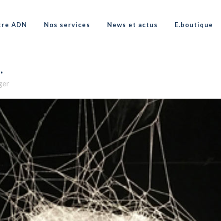
tre ADN
Nos services
News et actus
E.boutique
…
ger