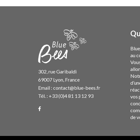
Qu
Blue
au c
Vous
allon
302, rue Garibaldi
Notr
69007 Lyon, France
d’un
Email :
contact@blue-bees.fr
réac
Tél. : +33 (0)4 81 13 12 93
vos 
conc
comm
de v