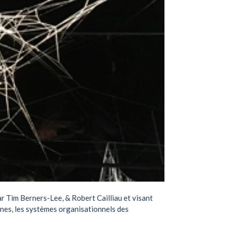
par
Tim Berners-Lee
, &
Robert Cailliau
et visant
rnes, les systèmes organisationnels des