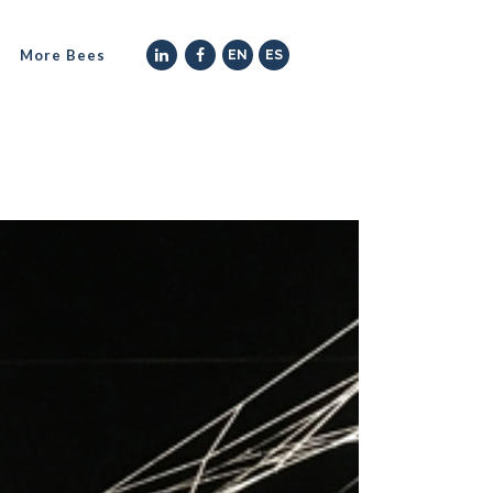
More Bees
EN
ES