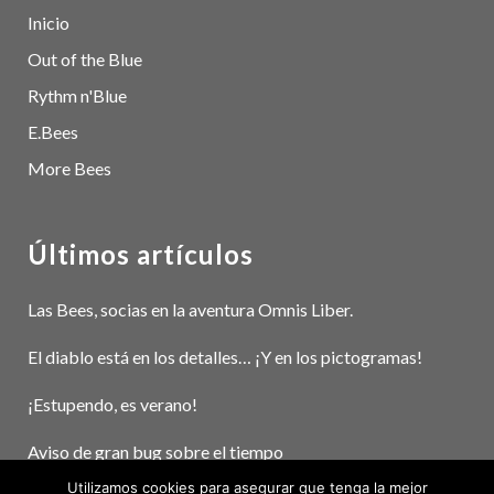
Inicio
Out of the Blue
Rythm n'Blue
E.Bees
More Bees
Últimos artículos
Las Bees, socias en la aventura Omnis Liber.
El diablo está en los detalles… ¡Y en los pictogramas!
¡Estupendo, es verano!
Aviso de gran bug sobre el tiempo
Utilizamos cookies para asegurar que tenga la mejor