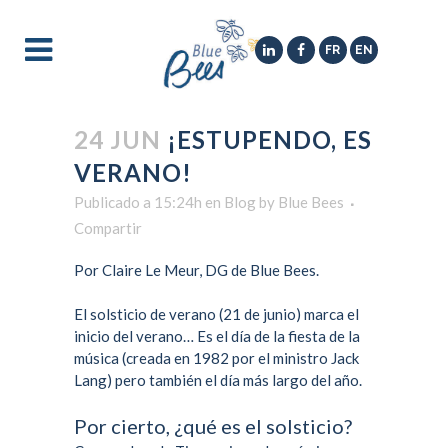
FR
EN
24 JUN
¡ESTUPENDO, ES
VERANO!
Publicado a 15:24h
en
Blog
by
Blue Bees
Compartir
Por Claire Le Meur, DG de Blue Bees.
El
solsticio de verano
(21 de junio) marca el
inicio del verano… Es el día de la
fiesta de la
música
(creada en 1982 por el ministro
Jack
Lang
) pero también el día más largo del año.
Por cierto, ¿qué es el solsticio?