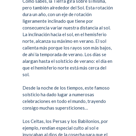
Como sabes, la Tierra gira sobre sí misma,
pero también alrededor del Sol. Esta rotación
dura un año, con un eje de rotación
ligeramente inclinado que tiene por
consecuencia variar nuestra distancia al sol.
La inclinación hacia el sol, en el hemisferio
norte, alcanza su máximo en verano. El sol
calienta más porque los rayos son más bajos,
de ahí la temporada de verano. Los días se
alargan hasta el solsticio de verano: el día en
que el hemisferio norte está más cerca del
sol.
Desde la noche de los tiempos, este famoso
solsticio ha dado lugar a numerosas
celebraciones en todo el mundo, trayendo
consigo muchas supersticiones…
Los
Celtas
, los
Persas
y los
Babilonios
, por
ejemplo, rendían especial culto al sol e
invocaban al dios de la cosecha para que el